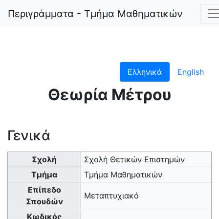
Περιγράμματα - Τμήμα Μαθηματικών
Postgradua
Section 1
Ελληνικά
English
1006
Θεωρία Μέτρου
Γενικά
Σχολή
Σχολή Θετικών Επιστημών
Τμήμα
Τμήμα Μαθηματικών
Επίπεδο
Μεταπτυχιακό
Σπουδών
Κωδικός