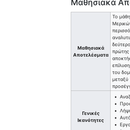
Μαθησιακά Απ
Το μάθη
Μερικών
περισσό
αναλυτι
δεύτερο
Μαθησιακά
πρώτης 
Αποτελέσματα
αποκτήσ
επίλυση
του δομ
μεταξύ 
προσέγγ
Αναζ
Προ
Λήψ
Γενικές
Αυτ
Ικανότητες
Εργα