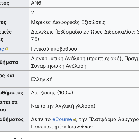
τος
ΑΝ6
2
τος
Μερικές Διαφορικές Εξισώσεις
τικές
Διαλέξεις (Εβδομαδιαίες Ώρες Διδασκαλίας: 
ες
7.5)
ος
Γενικού υποβάθρου
Διανυσματική Ανάλυση (προπτυχιακό), Πραγ
θήματα
Συναρτησιακή Ανάλυση
ς και
Ελληνική
αθήματος
Δια ζώσης (100%)
εται σε
Ναι (στην Αγγλική γλώσσα)
mus
Μαθήματος
Δείτε το
eCourse
, την Πλατφόρμα Ασύγχρο
Πανεπιστημίου Ιωαννίνων.