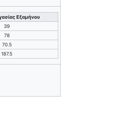
γασίας Εξαμήνου
39
78
70.5
187.5