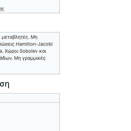
ης
ς μεταβλητές. Μη
σώσεις Hamilton-Jacobi
. Χώροι Sobolev και
μάδων. Μη γραμμικές
ηση