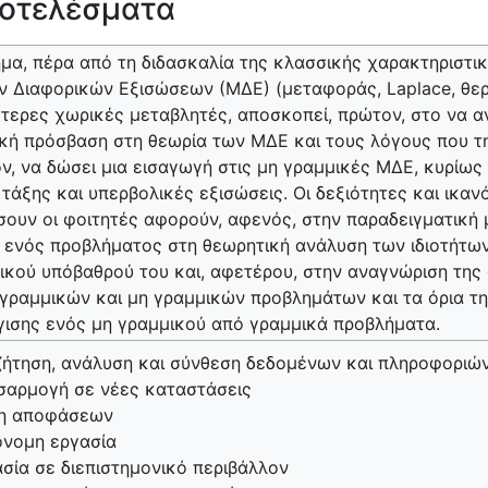
οτελέσματα
μα, πέρα από τη διδασκαλία της κλασσικής χαρακτηριστι
 Διαφορικών Εξισώσεων (ΜΔΕ) (μεταφοράς, Laplace, θερ
τερες χωρικές μεταβλητές, αποσκοπεί, πρώτον, στο να αν
κή πρόσβαση στη θεωρία των ΜΔΕ και τους λόγους που τ
ν, να δώσει μια εισαγωγή στις μη γραμμικές ΜΔΕ, κυρίω
τάξης και υπερβολικές εξισώσεις. Οι δεξιότητες και ικαν
ουν οι φοιτητές αφορούν, αφενός, στην παραδειγματική
 ενός προβλήματος στη θεωρητική ανάλυση των ιδιοτήτων
ικού υπόβαθρού του και, αφετέρου, στην αναγνώριση της
γραμμικών και μη γραμμικών προβλημάτων και τα όρια τ
ισης ενός μη γραμμικού από γραμμικά προβλήματα.
ήτηση, ανάλυση και σύνθεση δεδομένων και πληροφοριώ
σαρμογή σε νέες καταστάσεις
η αποφάσεων
όνομη εργασία
σία σε διεπιστημονικό περιβάλλον