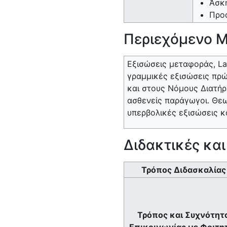
Άσκη
Προα
Περιεχόμενο 
Εξισώσεις μεταφοράς, La
γραμμικές εξισώσεις πρώ
και στους Νόμους Διατήρ
ασθενείς παράγωγοι. Θε
υπερβολικές εξισώσεις κ
Διδακτικές κα
Τρόπος Διδασκαλίας
Τρόπος και Συχνότητ
Επικοινωνίας με Φοιτη