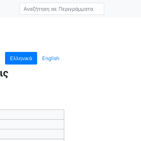
te Section 1
009
Ελληνικά
English
ις