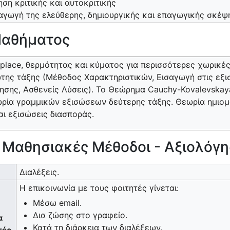
ση κριτικής και αυτοκριτικής
γωγή της ελεύθερης, δημιουργικής και επαγωγικής σκέψ
Μαθήματος
place, θερμότητας και κύματος για περισσότερες χωρικέ
της τάξης (Μέθοδος Χαρακτηριστικών, Εισαγωγή στις εξι
ησης, Ασθενείς Λύσεις). Το Θεώρημα Cauchy-Kovalevskaya
ωρία γραμμικών εξισώσεων δεύτερης τάξης. Θεωρία ημιο
αι εξισώσεις διασποράς.
ι Μαθησιακές Μέθοδοι - Αξιολόγ
Διαλέξεις.
Η επικοινωνία με τους φοιτητές γίνεται:
Μέσω email.
Δια ζώσης στο γραφείο.
α
Κατά τη διάρκεια των διαλέξεων.
τές