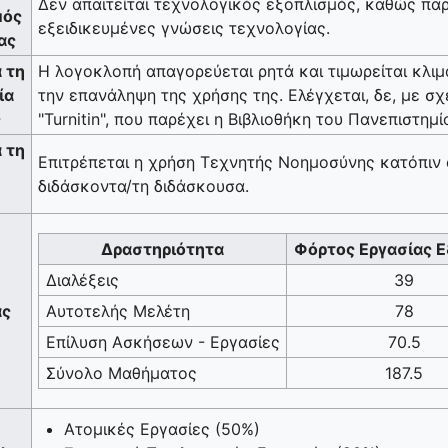
Δεν απαιτείται τεχνολογικός εξοπλισμός, καθώς παρ
μός
εξειδικευμένες γνώσεις τεχνολογίας.
ας
 τη
Η λογοκλοπή απαγορεύεται ρητά και τιμωρείται κλι
ία
την επανάληψη της χρήσης της. Ελέγχεται, δε, με σ
ς
"Turnitin", που παρέχει η Βιβλιοθήκη του Πανεπιστημί
 τη
Επιτρέπεται η χρήση Τεχνητής Νοημοσύνης κατόπιν 
διδάσκοντα/τη διδάσκουσα.
Δραστηριότητα
Φόρτος Εργασίας 
Διαλέξεις
39
ας
Αυτοτελής Μελέτη
78
Επίλυση Ασκήσεων - Εργασίες
70.5
Σύνολο Μαθήματος
187.5
Ατομικές Εργασίες (50%)