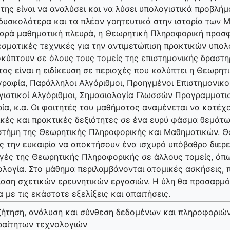
της είναι να αναλύσει και να λύσει υπολογιστικά προβλή
δυσκολότερα και τα πλέον γοητευτικά στην ιστορία των 
αρά μαθηματική πλευρά, η Θεωρητική Πληροφορική προσφ
σματικές τεχνικές για την αντιμετώπιση πρακτικών υπο
κύπτουν σε όλους τους τομείς της επιστημονικής δραστη
ος είναι η ειδίκευση σε περιοχές που καλύπτει η Θεωρη
ραφία, Παράλληλοι Αλγόριθμοι, Προηγμένοι Επιστημονικο
ιστικοί Αλγόριθμοι, Σημασιολογία Γλωσσών Προγραμματι
ία, κ.α. Οι φοιτητές του μαθήματος αναμένεται να κατέ
κές και πρακτικές δεξιότητες σε ένα ευρύ φάσμα θεμάτω
στήμη της Θεωρητικής Πληροφορικής και Μαθηματικών. Θ
ς την ευκαιρία να αποκτήσουν ένα ισχυρό υπόβαθρο διε
ές της Θεωρητικής Πληροφορικής σε άλλους τομείς, όπω
ιολογία. Στο μάθημα περιλαμβάνονται ατομικές ασκήσεις, 
αση σχετικών ερευνητικών εργασιών. Η ύλη θα προσαρμόζε
 με τις εκάστοτε εξελίξεις και απαιτήσεις.
ήτηση, ανάλυση και σύνθεση δεδομένων και πληροφοριών,
ραίτητων τεχνολογιών