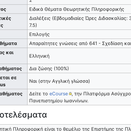
τος
Ειδικά Θέματα Θεωρητικής Πληροφορικής
τικές
Διαλέξεις (Εβδομαδιαίες Ώρες Διδασκαλίας: 
ες
7.5)
Επιλογής
θήματα
Απαραίτητες γνώσεις από 641 - Σχεδίαση κα
ς και
Ελληνική
αθήματος
Δια ζώσης (100%)
εται σε
Ναι (στην Αγγλική γλώσσα)
mus
Μαθήματος
Δείτε το
eCourse
, την Πλατφόρμα Ασύγχρο
Πανεπιστημίου Ιωαννίνων.
οτελέσματα
τική Πληροφορική είναι το θεμέλιο της Επιστήμης της Π