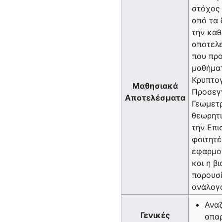
στόχος 
από τα 
την καθ
αποτελε
που προ
μαθήματ
Κρυπτογ
Μαθησιακά
Προσεγγ
Αποτελέσματα
Γεωμετρ
θεωρητι
την Επι
φοιτητέ
εφαρμογ
και η β
παρουσί
ανάλογα
Αναζ
Γενικές
απα