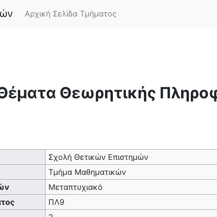
κών
Αρχική Σελίδα Τμήματος
Postgradua
1
 Θέματα Θεωρητικής Πληρο
Σχολή Θετικών Επιστημών
Τμήμα Μαθηματικών
ών
Μεταπτυχιακό
τος
ΠΛ9
2